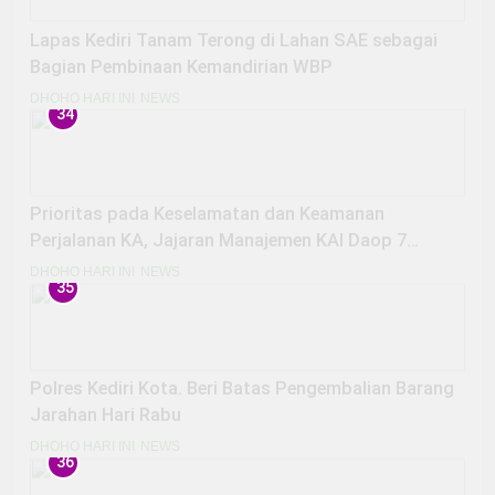
Lapas Kediri Tanam Terong di Lahan SAE sebagai
Bagian Pembinaan Kemandirian WBP
DHOHO HARI INI
NEWS
34
Prioritas pada Keselamatan dan Keamanan
Perjalanan KA, Jajaran Manajemen KAI Daop 7
Madiun Periksa Lintas antara Stasiun Madiun–
DHOHO HARI INI
NEWS
35
Jombang
Polres Kediri Kota. Beri Batas Pengembalian Barang
Jarahan Hari Rabu
DHOHO HARI INI
NEWS
36