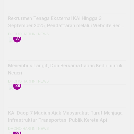
Rekrutmen Tenaga Eksternal KAI Hingga 3
September 2025, Pendaftaran melalui Website Resmi
Rekrutmen
DHOHO HARI INI
NEWS
37
Menembus Langit, Doa Bersama Lapas Kediri untuk
Negeri
DHOHO HARI INI
NEWS
38
KAI Daop 7 Madiun Ajak Masyarakat Turut Menjaga
Infrastruktur Transportasi Publik Kereta Api
DHOHO HARI INI
NEWS
39