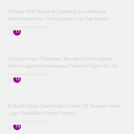
Ponpes Wali Barokah Gandeng Dua Kampus
Kesehatan Gelar Pemeriksaan Gigi dan Mulut
DHOHO HARI INI
NEWS
11
Peringati Hari Pahlawan, Bandara Dhoho Kediri
Resmi Layani Penerbangan Perdana Super Air Jet
Rute Jakarta-Kediri
DHOHO HARI INI
NEWS
12
BI Kediri Gelar Panen Raya Cabai Off Season untuk
Jaga Stabilitas Harga Pangan
DHOHO HARI INI
NEWS
13