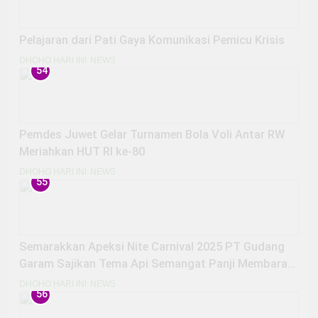
Pelajaran dari Pati Gaya Komunikasi Pemicu Krisis
DHOHO HARI INI
NEWS
54
Pemdes Juwet Gelar Turnamen Bola Voli Antar RW
Meriahkan HUT RI ke-80
DHOHO HARI INI
NEWS
55
Semarakkan Apeksi Nite Carnival 2025 PT Gudang
Garam Sajikan Tema Api Semangat Panji Membara
di Tanah Kediri
DHOHO HARI INI
NEWS
56