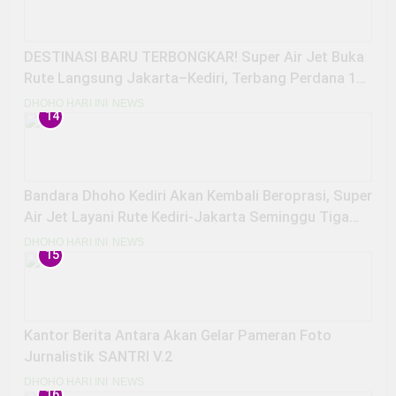
DESTINASI BARU TERBONGKAR! Super Air Jet Buka
Rute Langsung Jakarta–Kediri, Terbang Perdana 10
November 2025
DHOHO HARI INI
NEWS
14
Bandara Dhoho Kediri Akan Kembali Beroprasi, Super
Air Jet Layani Rute Kediri-Jakarta Seminggu Tiga
Kali
DHOHO HARI INI
NEWS
15
Kantor Berita Antara Akan Gelar Pameran Foto
Jurnalistik SANTRI V.2
DHOHO HARI INI
NEWS
16