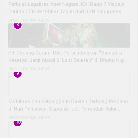
Perkuat Legalitas Aset Negara, KAI Daop 7 Madiun
Terima 17 E-Sertifikat Tanah dari BPN Kabupaten
Madiun
DHOHO HARI INI
NEWS
8
PT Gudang Garam Tbk. Persembahkan “Samudra
Kasetya: Janji Abadi di Laut Selatan” di Dhoho Night
Carnival 2025
DHOHO HARI INI
NEWS
9
Mobilitas dan Kebanggaan Daerah Terbang Perdana
di Hari Pahlawan, Super Air Jet Permudah Jalur
Udara Jakarta-Kediri
DHOHO HARI INI
NEWS
10