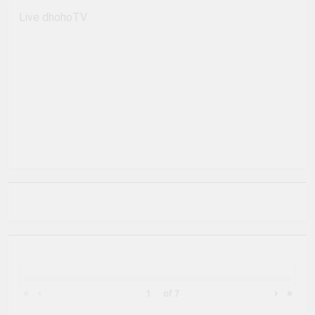
Live dhohoTV
«
‹
›
»
of
7