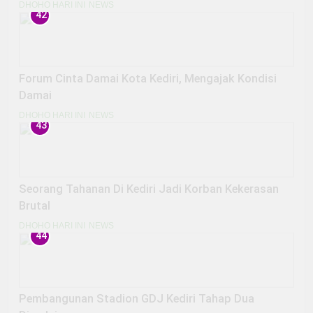
merusak Sejumlah Fasolitas umum
DHOHO HARI INI
NEWS
42
Forum Cinta Damai Kota Kediri, Mengajak Kondisi
Damai
DHOHO HARI INI
NEWS
43
Seorang Tahanan Di Kediri Jadi Korban Kekerasan
Brutal
DHOHO HARI INI
NEWS
44
Pembangunan Stadion GDJ Kediri Tahap Dua