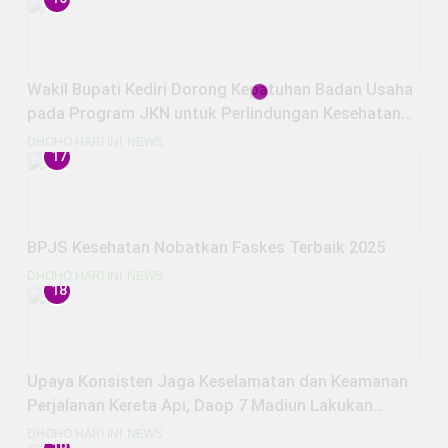
Wakil Bupati Kediri Dorong Kepatuhan Badan Usaha
pada Program JKN untuk Perlindungan Kesehatan
Pekerja
DHOHO HARI INI
NEWS
17
BPJS Kesehatan Nobatkan Faskes Terbaik 2025
DHOHO HARI INI
NEWS
18
Upaya Konsisten Jaga Keselamatan dan Keamanan
Perjalanan Kereta Api, Daop 7 Madiun Lakukan
Penutupan Perlintasan Sebidang Liar
DHOHO HARI INI
NEWS