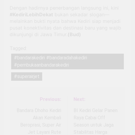
Dengan hadirnya penerbangan langsung ini, kini
#KediriLebihDekat
bukan sekadar slogan—
melainkan bukti nyata bahwa Kediri siap menjadi
pusat konektivitas dan destinasi baru yang wajib
dikunjungi di Jawa Timur.
(Bud)
Tagged:
#bandarakediri #bandaradahakediri
#pembukaanbandarakediri
#superairjet
Previous:
Next:
Navigasi
pos
Bandara Dhoho Kediri
BI Kediri Gelar Panen
Akan Kembali
Raya Cabai Off
Beroprasi, Super Air
Season untuk Jaga
Jet Layani Rute
Stabilitas Harga