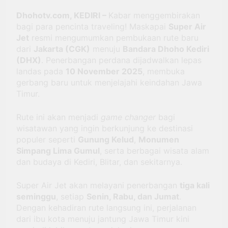
16/11/2025 12:41
Selatan” di Dhoho Night
Mobilitas dan
Dhohotv.com, KEDIRI –
Kabar menggembirakan
Carnival 2025
Kebanggaan Daerah
bagi para pencinta traveling! Maskapai
Super Air
Terbang Perdana di
10/11/2025 20:18
Jet
resmi mengumumkan pembukaan rute baru
Hari Pahlawan, Super
Ponpes Wali Barokah
dari
Jakarta (CGK)
menuju
Bandara Dhoho Kediri
Air Jet Permudah
Gandeng Dua
(DHX)
. Penerbangan perdana dijadwalkan lepas
Jalur Udara Jakarta-
Kampus Kesehatan
08/11/2025 11:56
landas pada
10 November 2025
Kediri
, membuka
Gelar Pemeriksaan
gerbang baru untuk menjelajahi keindahan Jawa
Gigi dan Mulut
Timur.
Rute ini akan menjadi
game changer
bagi
wisatawan yang ingin berkunjung ke destinasi
populer seperti
Gunung Kelud
,
Monumen
Simpang Lima Gumul
, serta berbagai wisata alam
dan budaya di Kediri, Blitar, dan sekitarnya.
Super Air Jet akan melayani penerbangan
tiga kali
seminggu
, setiap
Senin, Rabu, dan Jumat
.
Dengan kehadiran rute langsung ini, perjalanan
dari ibu kota menuju jantung Jawa Timur kini