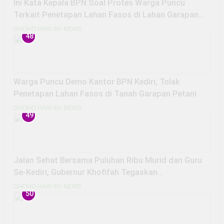
Ini Kata Kepala BPN Soal Protes Warga Puncu
Terkait Penetapan Lahan Fasos di Lahan Garapan
Petani
DHOHO HARI INI
NEWS
48
Warga Puncu Demo Kantor BPN Kediri, Tolak
Penetapan Lahan Fasos di Tanah Garapan Petani
DHOHO HARI INI
NEWS
49
Jalan Sehat Bersama Puluhan Ribu Murid dan Guru
Se-Kediri, Gubernur Khofifah Tegaskan
SMA/SMK/SLB Negeri Se-Jatim Bebas Pungli dan
DHOHO HARI INI
NEWS
50
Terus Tingkatkan Prestasi