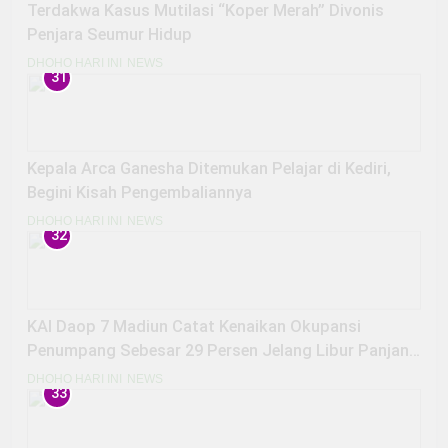
Terdakwa Kasus Mutilasi “Koper Merah” Divonis
Penjara Seumur Hidup
DHOHO HARI INI
NEWS
31
Kepala Arca Ganesha Ditemukan Pelajar di Kediri,
Begini Kisah Pengembaliannya
DHOHO HARI INI
NEWS
32
KAI Daop 7 Madiun Catat Kenaikan Okupansi
Penumpang Sebesar 29 Persen Jelang Libur Panjang
Peringatan Maulid Nabi Muhammad SAW
DHOHO HARI INI
NEWS
33